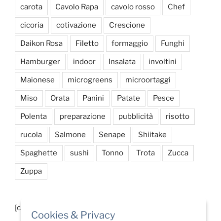
carota
Cavolo Rapa
cavolo rosso
Chef
cicoria
cotivazione
Crescione
Daikon Rosa
Filetto
formaggio
Funghi
Hamburger
indoor
Insalata
involtini
Maionese
microgreens
microortaggi
Miso
Orata
Panini
Patate
Pesce
Polenta
preparazione
pubblicità
risotto
rucola
Salmone
Senape
Shiitake
Spaghette
sushi
Tonno
Trota
Zucca
Zuppa
[custom-facebook-feed]
Cookies & Privacy