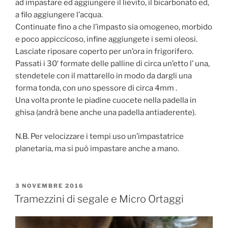
ad impastare ed aggiungere il lievito, il bicarbonato ed,
a filo aggiungere l’acqua.
Continuate fino a che l’impasto sia omogeneo, morbido
e poco appiccicoso, infine aggiungete i semi oleosi.
Lasciate riposare coperto per un’ora in frigorifero.
Passati i 30′ formate delle palline di circa un’etto l’ una,
stendetele con il mattarello in modo da dargli una
forma tonda, con uno spessore di circa 4mm .
Una volta pronte le piadine cuocete nella padella in
ghisa (andrà bene anche una padella antiaderente).
N.B. Per velocizzare i tempi uso un’impastatrice
planetaria, ma si può impastare anche a mano.
PUBBLICATO
3 NOVEMBRE 2016
IL
Tramezzini di segale e Micro Ortaggi