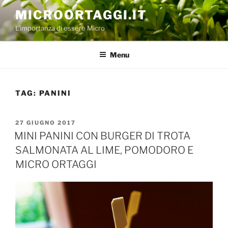
Salta
MICROORTAGGI.IT
al
L'importanza di essere Micro
contenuto
Menu
TAG:
PANINI
PUBBLICATO
27 GIUGNO 2017
IL
MINI PANINI CON BURGER DI TROTA
SALMONATA AL LIME, POMODORO E
MICRO ORTAGGI