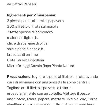
da
Cattivi Penseri
Ingredienti per 2 mini panini:
2 piccoli panini ai semi di papavero
300 g filetto di trota salmonata
2 fette spesse di pomodoro
maionese light q.b.
olio extravergine di oliva
sale e pepe bianco q.b.
la scorza di un lime
6 steli di erba cipollina
Micro Ortaggi Cavolo Rapa Pianta Natura
Preparazione
: togliere la pelle al filetto di trota, avendo
cura di eliminare con una pinzetta le spine centrali.
Tagliare ora il filetto a pezzetti e tritarlo
grossolanamente con un coltello. Mettere il pesce in
una ciotola, salare, pepare, mettere un filo di olio, l’ erba
cipollina tritata e la scorza del lime. Amalgamare bene