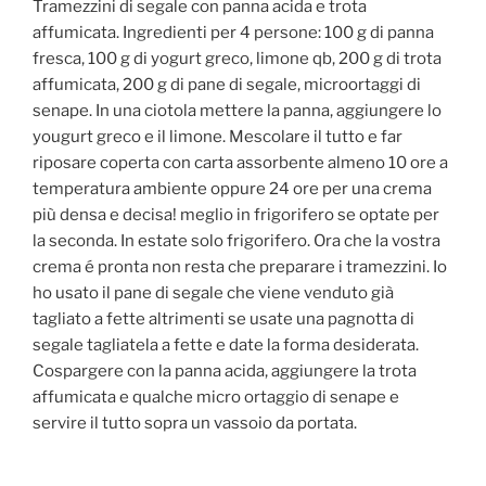
Tramezzini di segale con panna acida e trota
affumicata. Ingredienti per 4 persone: 100 g di panna
fresca, 100 g di yogurt greco, limone qb, 200 g di trota
affumicata, 200 g di pane di segale, microortaggi di
senape. In una ciotola mettere la panna, aggiungere lo
yougurt greco e il limone. Mescolare il tutto e far
riposare coperta con carta assorbente almeno 10 ore a
temperatura ambiente oppure 24 ore per una crema
più
densa e decisa! meglio in frigorifero se optate per
la seconda. In estate solo frigorifero. Ora che la vostra
crema é pronta non resta che preparare i tramezzini. Io
ho usato il pane di segale che viene venduto già
tagliato a fette altrimenti se usate una pagnotta di
segale tagliatela a fette e date la forma desiderata.
Cospargere con la panna acida, aggiungere la trota
affumicata e qualche micro ortaggio di senape e
servire il tutto sopra un vassoio da portata.